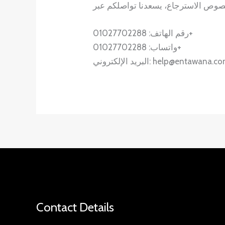
رقم الهاتف: 01027702288+
واتساب: 01027702288+
ريد الإلكتروني: help@entawana.com
Contact Details