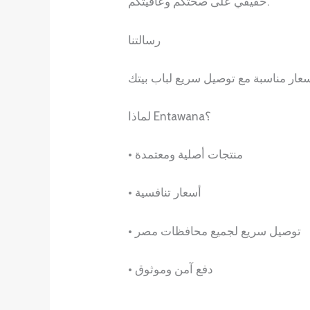
حقيقي على صحتكم وعافيتكم.
رسالتنا
لماذا Entawana؟
• منتجات أصلية ومعتمدة
• أسعار تنافسية
• توصيل سريع لجميع محافظات مصر
• دفع آمن وموثوق